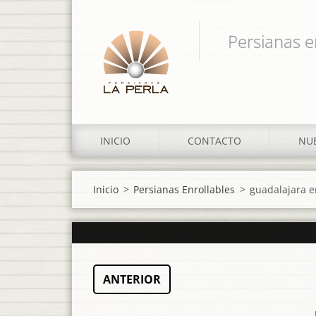
Persianas e
INICIO
CONTACTO
NUE
Inicio
>
Persianas Enrollables
>
guadalajara e
ANTERIOR