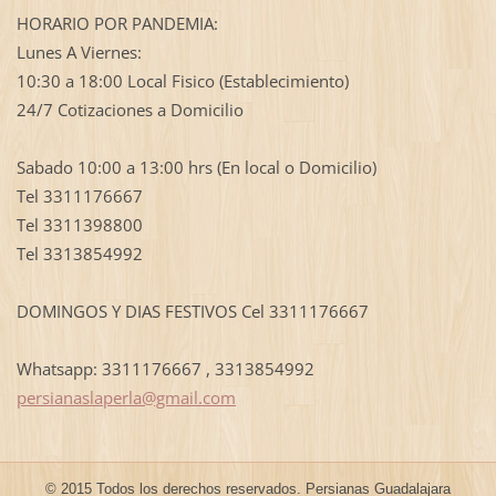
HORARIO POR PANDEMIA:
Lunes A Viernes:
10:30 a 18:00 Local Fisico (Establecimiento)
24/7 Cotizaciones a Domicilio
Sabado 10:00 a 13:00 hrs (En local o Domicilio)
Tel 3311176667
Tel 3311398800
Tel 3313854992
DOMINGOS Y DIAS FESTIVOS Cel 3311176667
Whatsapp: 3311176667 , 3313854992
persiana
slaperla
@gmail.c
om
© 2015 Todos los derechos reservados. Persianas Guadalajara